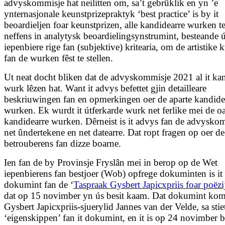
advys­kommisje hat neilitten om, sa’t gebrûklik en yn ’e
ynternasjonale keunstprizepraktyk ‘best practice’ is by it
beoardieljen foar keunstprizen, alle kandidearre wurken te
neffens in analytysk beoardielingsynstrumint, besteande ú
iepenbiere rige fan (subjektive) kritearia, om de artistike k
fan de wurken fêst te stellen.
Ut neat docht bliken dat de advyskommisje 2021 al it ka
wurk lêzen hat. Want it advys befettet gjin detailleare
beskriuwingen fan en opmerkingen oer de aparte kandide
wurken. Ek wurdt it útferkarde wurk net ferlike mei de o
kandidearre wurken. Dêrneist is it advys fan de advysko
net ûndertekene en net datearre. Dat ropt fragen op oer de
betrouberens fan dizze boarne.
Ien fan de by Provinsje Fryslân mei in berop op de Wet
iepenbierens fan bestjoer (Wob) opfrege dokuminten is i
dokumint fan de ‘
Taspraak Gysbert Japicxpriis foar poëz
dat op 15 novimber yn ús besit kaam. Dat dokumint kom
Gysbert Japicxpriis-sjuerylid Jannes van der Velde, sa stie
‘eigenskippen’ fan it dokumint, en it is op 24 novimber 