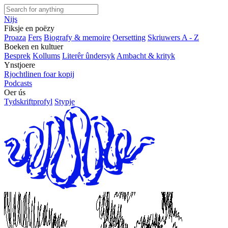
Nijs
Fiksje en poëzy
Proaza
Fers
Biografy & memoire
Oersetting
Skriuwers A - Z
Boeken en kultuer
Besprek
Kollums
Literêr ûndersyk
Ambacht & krityk
Ynstjoere
Rjochtlinen foar kopij
Podcasts
Oer ús
Tydskriftprofyl
Stypje