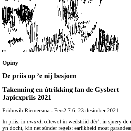
Opiny
De priis op ’e nij besjoen
Takenning en útrikking fan de Gysbert
Japicxpriis 2021
Friduwih Riemersma - Fers2 7.6, 23 desimber 2021
In priis, in
award
, oftewol in wedstriid dêr’t in sjuery de 
yn docht, kin net sûnder regels: earlikheid moat garan­dea