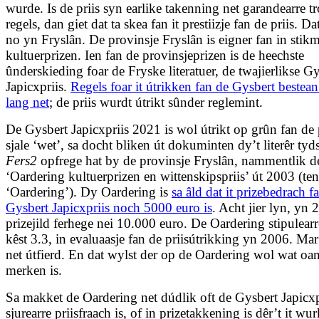
wurde. Is de priis syn earlike takenning net garandearre t
regels, dan giet dat ta skea fan it prestiizje fan de priis. Dat
no yn Fryslân. De provinsje Fryslân is eigner fan in stik
kul­tuerprizen. Ien fan de provinsjeprizen is de heechste
ûnderskieding foar de Fryske literatuer, de twajierlikse G
Japicxpriis.
Regels foar it útrikken fan de Gysbert bestean 
lang net
; de priis wurdt útrikt sûnder reglemint.
De Gysbert Japicxpriis 2021 is wol útrikt op grûn fan de
sjale ‘wet’, sa docht bliken út dokuminten dy’t literêr tyds
Fers2
opfrege hat by de provinsje Fryslân, nammentlik d
‘Oardering kultuerprizen en wittenskipspriis’ út 2003 (ten
‘Oardering’). Dy Oardering is
sa âld dat
it prizebedrach f
Gysbert
Japicxpriis
noch 5000 euro is
. Acht jier lyn, yn 2
prizejild ferhege nei 10.000 euro. De Oardering stipulearr
kêst 3.3, in evaluaasje fan de priisútrikking yn 2006. Mar
net útfierd. En dat wylst der op de Oardering wol wat oan
merken is.
Sa makket de Oardering net dúdlik oft de Gysbert Japicxp
sjurearre priisfraach is, of in prizetakkening is dêr’t it wu