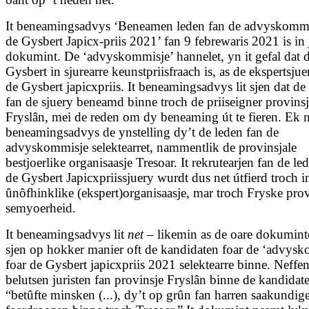
It beneamingsadvys ‘Beneamen leden fan de advyskommi
de Gysbert Japicx-priis 2021’ fan 9 febrewaris 2021 is in
dokumint. De ‘advyskommisje’ hannelet, yn it gefal dat 
Gysbert in sjurearre keunstpriisfraach is, as de ekspertsjue
de Gysbert japicxpriis. It beneamingsadvys lit sjen dat de
fan de sjuery beneamd binne troch de priiseigner provins
Fryslân, mei de reden om dy beneaming út te fieren. Ek n
beneamingsadvys de ynstelling dy’t de leden fan de
advyskommisje selektearret, nammentlik de provinsjale
bestjoerlike organisaasje Tresoar. It rekrutearjen fan de le
de Gysbert Japicxpriissjuery wurdt dus net útfierd troch i
ûnôfhinklike (ekspert)organisaasje, mar troch Fryske prov
semyoerheid.
It beneamingsadvys lit
net
– likemin as de oare dokumint
sjen op hokker manier oft de kandidaten foar de ‘advysk
foar de Gysbert japicxpriis 2021 selektearre binne. Neffe
belutsen juristen fan provinsje Fryslân binne de kandidat
“betûfte minsken (...), dy’t op grûn fan harren saakundige