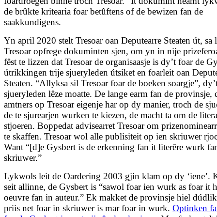
foar­droegen binne troch Tresoar.” It dokumint neamt lyk
de brûkte kritearia foar betûftens of de bewizen fan de
saakkundigens.
Yn april 2020 stelt Tresoar oan Deputearre Steaten út, sa l
Tresoar opfrege dokuminten sjen, om yn in nije prizefero
fêst te lizzen dat Tresoar de organisaasje is dy’t foar de G
útrikkingen trije sjueryleden útsiket en foarleit oan Deput
Steaten. “Allyksa sil Tresoar foar de boeken soargje”, dy’
sjueryleden lêze moatte. De lange earm fan de provinsje, 
amtners op Tresoar eigenje har op dy manier, troch de sju
de te sjurearjen wurken te kiezen, de macht ta om de litera
stjoeren. Boppedat advisearret Tresoar om prizenominear
te skaffen. Tresoar wol alle publisiteit op ien skriuwer rjoc
Want “[d]e Gysbert is de erkenning fan it literêre wurk fa
skriuwer.”
Lykwols leit de Oardering 2003 gjin klam op dy ‘iene’. K
seit allinne, de Gysbert is “sawol foar ien wurk as foar it h
oeuvre fan in auteur.” Ek makket de provinsje hiel dúdlik
priis net foar in skriuwer is mar foar in wurk.
Optinken fa