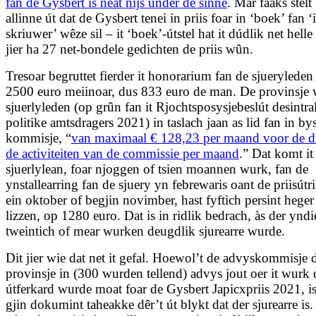
fan de Gysbert is neat nijs ûnder de sinne
. Mar faaks stelt
allinne út dat de Gysbert tenei in priis foar in ‘boek’ fan ‘
skriuwer’ wêze sil – it ‘boek’-útstel hat it dúdlik net helle
jier ha 27 net-bondele gedichten de priis wûn.
Tresoar begruttet fierder it honorarium fan de sjueryleden
2500 euro meiinoar, dus 833 euro de man. De provinsje 
sjuerlyleden (op grûn fan it Rjochtsposysjebeslút desintra
politike amtsdragers 2021) in taslach jaan as lid fan in b
kommisje, “
van maximaal € 128,23 per maand voor de d
de activiteiten van de commissie per maand
.” Dat komt it
sjuerlylean, foar njoggen of tsien moannen wurk, fan de
ynstallearring fan de sjuery yn febrewaris oant de priisútr
ein oktober of begjin novimber, hast fyftich persint heger
lizzen, op 1280 euro. Dat is in ridlik bedrach, às der yndi
tweintich of mear wurken deugdlik sjurearre wurde.
Dit jier wie dat net it gefal. Hoewol’t de advyskommisje 
provinsje in (300 wurden tellend) advys jout oer it wurk 
útferkard wurde moat foar de Gysbert Japicxpriis 2021, is
gjin dokumint taheakke dêr’t út blykt dat der sjurearre is