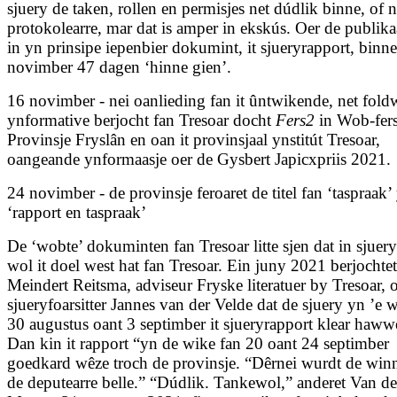
sjuery de taken, rollen en permisjes net dúdlik binne, of n
protokolearre, mar dat is amper in ekskús. Oer de publika
in yn prinsipe iepenbier dokumint, it sjueryrapport, binn
novimber 47 dagen ‘hinne gien’.
16 novimber - nei oanlieding fan it ûntwikende, net fol
ynformative berjocht fan Tresoar docht
Fers2
in Wob-fer
Provinsje Fryslân en oan it provinsjaal ynstitút Tresoar,
oangeande ynformaasje oer de Gysbert Japicxpriis 2021.
24 novimber - de provinsje feroaret de titel fan ‘taspraak’
‘rapport en taspraak’
De ‘wobte’ dokuminten fan Tresoar litte sjen dat in sjuery
wol it doel west hat fan Tresoar. Ein juny 2021 berjochtet
Meindert Reitsma, adviseur Fryske literatuer by Tresoar, 
sjuery­foarsitter Jannes van der Velde dat de sjuery yn ’e 
30 augustus oant 3 septimber it sjueryrapport klear haww
Dan kin it rapport “yn de wike fan 20 oant 24 septimber
goedkard wêze troch de provinsje. “Dêrnei wurdt de winn
de deputearre belle.” “Dúdlik. Tankewol,” anderet Van de