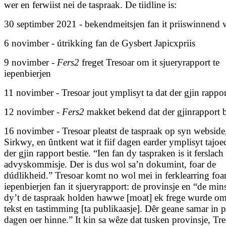
wer en ferwiist nei de taspraak. De tiidline is:
30 septimber 2021 - bekendmeitsjen fan it priiswinnend
6 novimber - útrikking fan de Gysbert Japicxpriis
9 novimber -
Fers2
freget Tresoar om it sjueryrapport te
iepenbierjen
11 novimber - Tresoar jout ymplisyt ta dat der gjin rappor
12 novimber -
Fers2
makket bekend dat der gjinrapport b
16 novimber - Tresoar pleatst de taspraak op syn webside
Sirkwy, en ûntkent wat it fiif dagen earder ymplisyt tajoe
der gjin rapport bestie. “Ien fan dy taspraken is it ferslach
advyskommisje. Der is dus wol sa’n dokumint, foar de
dúdlikheid.” Tresoar komt no wol mei in ferklearring foar 
iepenbierjen fan it sjueryrapport: de provinsje en “de mi
dy’t de taspraak holden hawwe [moat] ek frege wurde o
tekst en tastimming [ta publikaasje]. Dêr geane samar in p
dagen oer hinne.” It kin sa wêze dat tusken provinsje, Tre