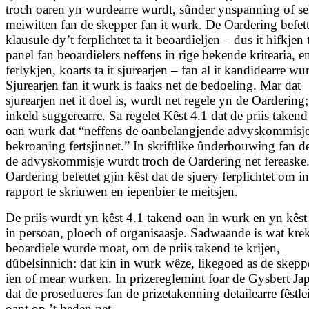
troch oaren yn wurdearre wurdt, sûnder ynspanning of se
meiwitten fan de skepper fan it wurk. De Oardering befett
klausule dy’t ferplichtet ta it beoardieljen – dus it hifkjen 
panel fan beoardielers neffens in rige bekende kritearia, en 
ferlykjen, koarts ta it sjurearjen – fan al it kandidearre wu
Sjurearjen fan it wurk is faaks net de bedoeling. Mar dat
sjurearjen net it doel is, wurdt net regele yn de Oardering;
inkeld suggerearre. Sa regelet Kêst 4.1 dat de priis taken
oan wurk dat “neffens de oanbelangjende advyskommisj
bekroaning fer­tsjinnet.” In skriftlike ûnderbouwing fan d
de advys­kommisje wurdt troch de Oardering net fereaske
Oardering befettet gjin kêst dat de sjuery ferplichtet om in
rapport te skriuwen en iepenbier te meitsjen.
De priis wurdt yn kêst 4.1 takend oan in wurk en yn kêst
in persoan, ploech of organisaasje. Sadwaande is wat kre
beoardiele wurde moat, om de priis takend te krijen,
dûbelsinnich: dat kin in wurk wêze, likegoed as de skepp
ien of mear wurken. In prizereglemint foar de Gysbert Jap
dat de prosedueres fan de prizetakenning detailearre fêstlei
oant op ’t heden net.