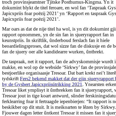
troch provinsjeamtner Tjitske Posthumus-Kingma. Yn it
dokumint blykt de titel feroare, en wol fan ‘Taspraak Gys
Japicxpriis foar poëzij 2021’ yn ‘Rapport en taspraak Gys
Japicxpriis foar poëzij 2021’.
Mar oars as dat de nije titel ha wol, is yn dit dokumint gj
rapport opnommen, yn de sin fan in sjueryrapport fan in
keunstpriis. In skriftlik, ûnderboud ferslach fan it hiele
beoardielingsproses, dat wol sizze fan de diskusje en de b
fan de sjuery oer alle kandidearre wurken, ûntbrekt.
De taspraak, net it rapport, fan de advyskommisje wurdt 
makke, en wol op de webside ‘Sirkwy’ fan de provinsjal
bestjoerlike organisaasje Tresoar. Dat bart krekt nei’t literê
tydskrift
Fers2 bekend makket dat der gjin sjueryrapport b
by de Gysbert Japicxpriisútrikking 2021
. Ynearsten erken
Tresoar liket ymplisyt it ûntbrekken fan it sjueryrapport,
Tresoar jout in tige koart antwurd, sûnder ferskiningsdat
ferklearring foar it fertraagde iepenbierjen: “It rapport is 
beskikber op dit stuit. It is meikoarten te lêzen by Sirkwy
Fjouwer dagen letter ûntkent Tresoar it missen fan it sjue