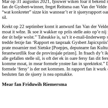
Mar op 31 augustus 2021, fjouwer wiken foar it bekend 
fan de Gysbert-winner, freget Reitsma oan Van der Velde 
“wat konkreter” sizze kin wannear’t er it sjueryrapport oa
sil.
Krekt op 22 septimber komt it antwurd fan Van der Velde
moat it wêze. Ik soe it wakker op priis stelle asto op’e nij 
der út helje wolst.” Taheakke is, sa’t it e-mail-ûnderwerp s
tredde ferzje fan ‘Rapport en taspraak Gysbert Japicxprii
prate moarnier mei Sietske [Poepjes, deputearre fan Kultu
ferant­wurdlik foar de provinsjale prizen]. In fraach dy’t 
alle gefallen stelle sil, is oft der ek in oare fersy fan dit fer
komme moat, in mear formele ynstee fan in sprektekst.” 
formele ‘fersy’ is der net kommen. In rapport fan it wurk
besluten fan de sjuery is nea opmakke.
Mear fan Friduwih Riemersma