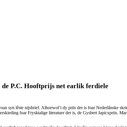
de P.C. Hooftprijs net earlik ferdiele
n syn lêste nijsbrief. Alhoewol’t dy priis der is foar Nederlânske skriu
nderskieding foar Frysktalige literatuer der is, de Gysbert Japicxpriis. M