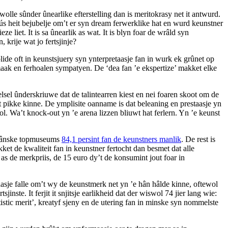
wolle sûnder ûnearlike efterstelling dan is merito­krasy net it antwurd.
 se ús heit bejubelje om’t er syn dream ferwerklike hat en wurd keunstner
e liet. It is sa ûnearlik as wat. It is blyn foar de wrâld syn
krije wat jo fertsjinje?
lide oft in keunstsjuery syn ynterpretaasje fan in wurk ek grûnet op
maak en ferhoalen sympatyen. De ‘dea fan ’e ekspertize’ makket elke
lsel ûnderskriuwe dat de talintearren kiest en nei foaren skoot om de
út pikke kinne. De ymplisite oanname is dat beleaning en prestaasje yn
wol. Wa’t knock-out yn ’e arena lizzen bliuwt hat ferlern. Yn ’e keunst
derlânske topmuseums
84,1 persint fan de keunstners manlik
. De rest is
et de kwaliteit fan in keunstner fertocht dan besmet dat alle
as de merkpriis, de 15 euro dy’t de konsumint jout foar in
raasje falle om’t wy de keunstmerk net yn ’e hân hâlde kinne, oftewol
inste. It ferjit it snjitsje earlikheid dat der wiswol 74 jier lang wie:
artistic merit’, kreatyf sjeny en de utering fan in minske syn nommelste