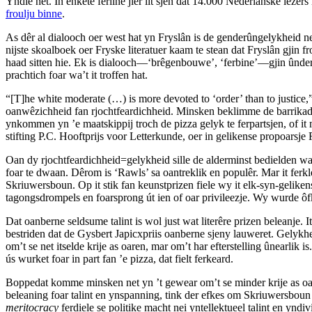
Yndie net. In enkête ferline jier lit sjen dat 14.000 Nederlânske lêzers
froulju binne
.
As dêr al dialooch oer west hat yn Fryslân is de gender­ûngelykheid ne
nijste skoalboek oer Fryske literatuer kaam te stean dat Fryslân gjin f
haad sitten hie. Ek is dialooch—‘brêgenbouwe’, ‘ferbine’—gjin ûnde
prachtich foar wa’t it troffen hat.
“[T]he white moderate (…) is more devoted to ‘order’ than to justice,
oanwêzichheid fan rjochtfeardichheid. Minsken beklimme de barrikades 
ynkommen yn ’e maatskippij troch de pizza gelyk te ferpartsjen, of it 
stifting P.C. Hooftprijs voor Letterkunde, oer in gelikense propoarsj
Oan dy rjochtfeardichheid=gelykheid sille de alderminst bediel­den wa
foar te dwaan. Dêrom is ‘Rawls’ sa oantreklik en populêr. Mar it ferkl
Skriuwersboun. Op it stik fan keunst­prizen fiele wy it elk-syn-geliken
tagongsdrompels en foarsprong út ien of oar privileezje. Wy wurde ôfk
Dat oanberne seldsume talint is wol just wat literêre prizen beleanje. 
bestriden dat de Gysbert Japicxpriis oanberne sjeny lauweret. Gelykhe
om’t se net itselde krije as oaren, mar om’t har efterstelling ûnearlik is
ús wurket foar in part fan ’e pizza, dat fielt ferkeard.
Boppedat komme minsken net yn ’t gewear om’t se minder krije as oare
beleaning foar talint en ynspanning, tink der efkes om Skriuwersbou
meritocracy
ferdiele se politike macht nei yntellektueel talint en yndi