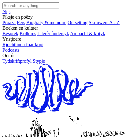
Nijs
Fiksje en poëzy
Proaza
Fers
Biografy & memoire
Oersetting
Skriuwers A - Z
Boeken en kultuer
Besprek
Kollums
Literêr ûndersyk
Ambacht & krityk
Ynstjoere
Rjochtlinen foar kopij
Podcasts
Oer ús
Tydskriftprofyl
Stypje