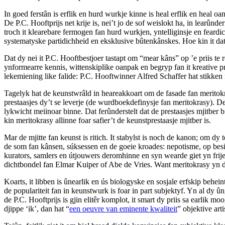
In goed ferstân is erflik en hurd wurkje kinne is heal erflik en heal oa
De P.C. Hooftprijs net krije is, nei’t jo de sof weislokt ha, in learûnde
troch it klearebare fermogen fan hurd wurkjen, yntelliginsje en feardich
systematyske partidichheid en eksklusive bûtenkânskes. Hoe kin it dat 
Dat dy nei it P.C. Hooftbestjoer tastapt om “mear kâns” op ’e priis te
ynformearre kennis, wittenskiplike oanpak en begryp fan it kreative 
lekemiening like falide: P.C. Hooftwinner Alfred Schaffer hat stikken 
Tagelyk hat de keunstwrâld in heareakkoart om de fasade fan meritokra
prestaasjes dy’t se leverje (de wurdboekdefinysje fan meritokrasy). De
lykwicht meiinoar binne. Dat ferûnder­stelt dat de prestaasjes mjitber 
kin meritokrasy allinne foar safier’t de keunstprestaasje mjitber is.
Mar de mjitte fan keunst is ritich. It stabylst is noch de kanon; om 
de som fan kânsen, súksessen en de goeie kroades: nepotisme, op besit
kurators, samlers en útjouwers deromhinne en syn wearde giet yn frije
dichtbondel fan Elmar Kuiper of Abe de Vries. Want meritokrasy yn d
Koarts, it libben is ûnearlik en ús biologyske en sosjale erfskip behe
de populariteit fan in keunstwurk is foar in part subjektyf. Yn al dy ûnge
de P.C. Hooftprijs is gjin elitêr komplot, it smart dy priis sa earlik m
djippe ‘ik’, dan hat “
een oeuvre van eminente kwaliteit
” objektive arti