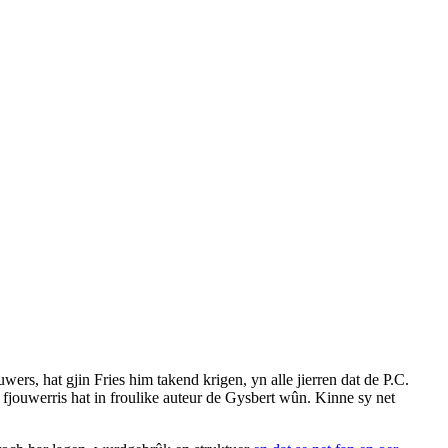
wers, hat gjin Fries him takend krigen, yn alle jierren dat de P.C.
ar fjouwerris hat in froulike auteur de Gysbert wûn. Kinne sy net