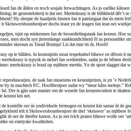
nleard fan de âlden en troch sosjale ferwachtingen. As jo earlike kânsen 
rfining; de geunstelotterij is dat net. Meritokrasy is de billikheid dêr’t
heid? Hy sleepte de haadpriis binnen fan it patriargaat dat ús mem ferliez
it Skriuwersbounbestjoer dochs leaut yn de leagen fan lean nei wurkjen, 
 regeljen, tsjut op miskennen fan de beoardielingstaak fan keunst. Hoe so
proses, men docht syn jierrenlange saak­kundichheid ôf as persoanlike s
minder skreaun as Tsead Bruinja! Lis dat mar ris út, Hooft!
sy op te hâlden. In keunstpriis moat respektabel bliuwe en dêrom it ste
 meritokrasy is typysk in stelsel fan wedstriden, sadat jo de bêsten der
binne: meritokrasy is boud op mjitbere meritis. Yn de sport slagget dat 
dy te reprodusearjen, de taak fan museums en keunstprizen, is yn ’e Ne
e by in machtich P.C. Hooftbestjoer sadat wy “mear kâns meitsje.” Rekk
 fal. Der is gjin oare manier om de wearde fan keunstwurken te skatten 
e keunst kin net.
int de kontrôle oer ús yndividuele fermogen en keunst kin samar út de g
lykheid telt it Skriuwersbounbestjoer de titel ‘skriuwer’ as mjitbere fertsj
ooglik út oer de literêre kanon. As jo net ivich praten bliuwe wolle oer ‘
stike en estetyske kwaliteiten.