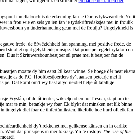
t troch har lagen, wurdgebrûk en struktuer
en dat se net fan en oer
ongspunt fan dialooch is de erkenning fan ’e Oar as lykweardich. Yn it
er in frou wie en sels yn ien fan ’e tydskriftredaksjes mei in froulik
kriuwersboun yn ûnderhanneling gean mei de froulju? Ungelykheid is
negative frede, de ôfwêzichheid fan spanning, mei positive frede, de
id stuollet op it gelykheidsprinsipe. Dat prinsipe regelet rykdom en
n. Dus it Skriuwersbounbestjoer sil prate mei it bestjoer fan de
ibuearjen moatte dy him earst 28 kear winne. Se hoege dêr neat ekstra
nselje as de P.C. Hooftbestjoerders dy’t aansen petearje mei It
nsipe. Dat komt om’t wy hast altyd neidiel helje út tafallige
nsje Fryslân, of de útfierder, wikseljend en no Tresoar, stapt om te
je mar te min, betankje wy foar. Ek blykt dat minsken net lilk binne
 in ûngelyk diel foar de ûnfertún­liksten, likefolle hoe hurd oft elk fan
ochtfeardichheid dy’t rekkenet mei gelikense kânsen en in earlike
n. Want dat prinsipe is in meritokrasy. Yn ’e distopy
The rise of the
esmoard).