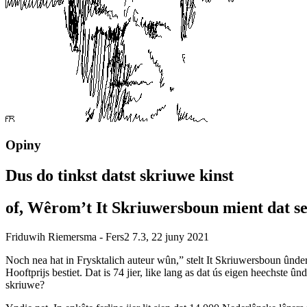
Opiny
Dus do tinkst datst skriuwe kinst
of, Wêrom’t It Skriuwersboun mient dat se 
Friduwih Riemersma - Fers2 7.3, 22 juny 2021
Noch nea hat in Frysktalich auteur wûn,” stelt It Skriuwersboun ûnderoa
Hooftprijs bestiet. Dat is 74 jier, like lang as dat ús eigen heechste û
skriuwe?