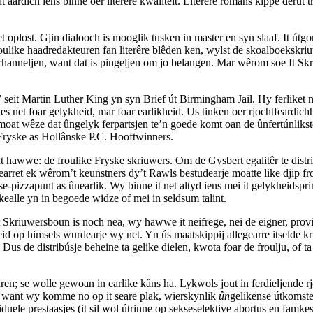
 it aardich iens binne oer literêre kwaliteit. Literêre romans kippe derú
t oplost. Gjin dialooch is mooglik tusken in master en syn slaaf. It útg
roulike haadredakteuren fan literêre blêden ken, wylst de skoalboekskriuw
rhanneljen, want dat is pingeljen om jo belangen. Mar wêrom soe It S
” seit Martin Luther King yn syn Brief út Birmingham Jail. Hy ferliket 
net foar gelykheid, mar foar earlikheid. Us tinken oer rjochtfeardichhe
moat wêze dat ûngelyk ferpartsjen te’n goede komt oan de ûnfertúnlikste
e Fryske as Hollânske P.C. Hooftwinners.
t hawwe: de froulike Fryske skriuwers. Om de Gysbert egalitêr te distr
earret ek wêrom’t keunstners dy’t Rawls bestudearje moatte like djip fro
se-pizzapunt as ûnearlik. Wy binne it net altyd iens mei it gelykheidspri
ealle yn in begoede widze of mei in seldsum talint.
It Skriuwersboun is noch nea, wy hawwe it neifrege, nei de eigner, provi
id op himsels wurdearje wy net. Yn ús maatskippij allegearre itselde kri
. Dus de distribúsje beheine ta gelike dielen, kwota foar de froulju, of ta
n; se wolle gewoan in earlike kâns ha. Lykwols jout in ferdieljende rj
n want wy komme no op it seare plak, wierskynlik
ûn
gelikense útkomste
viduele prestaasjes (it sil wol útrinne op sekseselektive abortus en famk