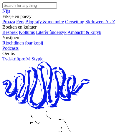
Nijs
Fiksje en poëzy
Proaza
Fers
Biografy & memoire
Oersetting
Skriuwers A - Z
Boeken en kultuer
Besprek
Kollums
Literêr ûndersyk
Ambacht & krityk
Ynstjoere
Rjochtlinen foar kopij
Podcasts
Oer ús
Tydskriftprofyl
Stypje