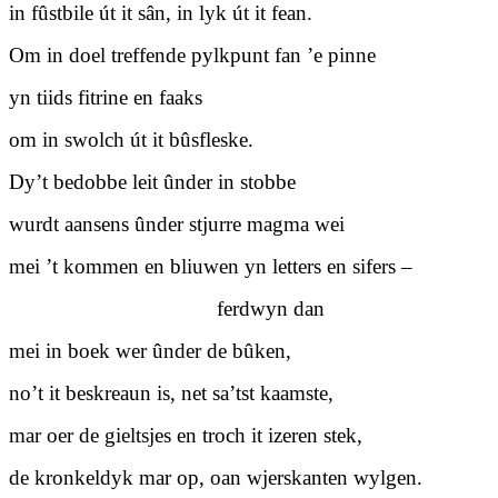
in fûstbile út it sân, in lyk út it fean.
Om in doel treffende pylkpunt fan ’e pinne
yn tiids fitrine en faaks
om in swolch út it bûsfleske.
Dy’t bedobbe leit ûnder in stobbe
wurdt aansens ûnder stjurre magma wei
mei ’t kommen en bliuwen yn letters en sifers –
ferdwyn dan
mei in boek wer ûnder de bûken,
no’t it beskreaun is, net sa’tst kaamste,
mar oer de gieltsjes en troch it izeren stek,
de kronkeldyk mar op, oan wjerskanten wylgen.