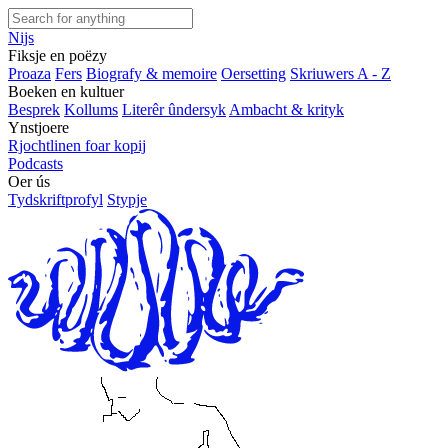
Nijs
Fiksje en poëzy
Proaza
Fers
Biografy & memoire
Oersetting
Skriuwers A - Z
Boeken en kultuer
Besprek
Kollums
Literêr ûndersyk
Ambacht & krityk
Ynstjoere
Rjochtlinen foar kopij
Podcasts
Oer ús
Tydskriftprofyl
Stypje