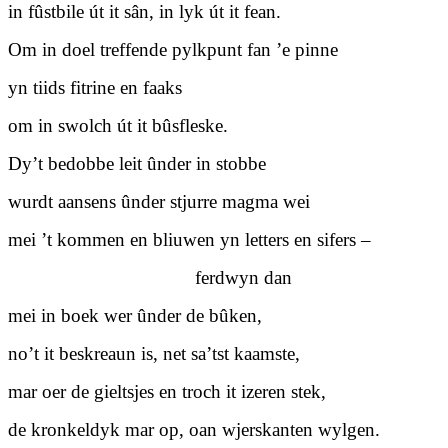
in fûstbile út it sân, in lyk út it fean.
Om in doel treffende pylkpunt fan ’e pinne
yn tiids fitrine en faaks
om in swolch út it bûsfleske.
Dy’t bedobbe leit ûnder in stobbe
wurdt aansens ûnder stjurre magma wei
mei ’t kommen en bliuwen yn letters en sifers –
ferdwyn dan
mei in boek wer ûnder de bûken,
no’t it beskreaun is, net sa’tst kaamste,
mar oer de gieltsjes en troch it izeren stek,
de kronkeldyk mar op, oan wjerskanten wylgen.