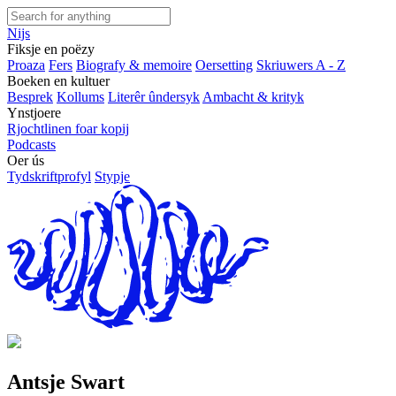
Nijs
Fiksje en poëzy
Proaza
Fers
Biografy & memoire
Oersetting
Skriuwers A - Z
Boeken en kultuer
Besprek
Kollums
Literêr ûndersyk
Ambacht & krityk
Ynstjoere
Rjochtlinen foar kopij
Podcasts
Oer ús
Tydskriftprofyl
Stypje
Antsje Swart