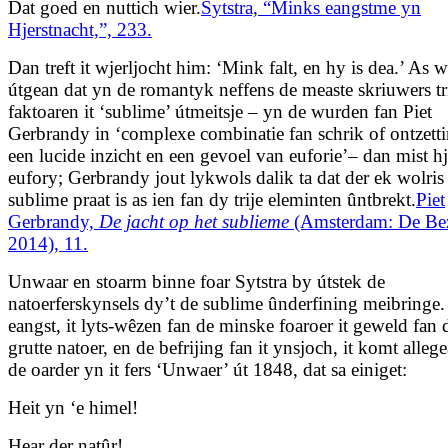
Dat goed en nuttich wier.
Sytstra, “Minks eangstme yn
Hjerstnacht,”, 233.
Dan treft it wjerljocht him: ‘Mink falt, en hy is dea.’ As 
útgean dat yn de romantyk neffens de measte skriuwers tr
faktoaren it ‘sublime’ útmeitsje – yn de wurden fan Piet
Gerbrandy in ‘complexe combinatie fan schrik of ontzett
een lucide inzicht en een gevoel van euforie’– dan mist hj
eufory; Gerbrandy jout lykwols dalik ta dat der ek wolris 
sublime praat is as ien fan dy trije eleminten ûntbrekt.
Piet
Gerbrandy,
De jacht op het sublieme
(Amsterdam: De Bez
2014), 11.
Unwaar en stoarm binne foar Sytstra by útstek de
natoerferskynsels dy’t de sublime ûnderfining meibringe
eangst, it lyts-wêzen fan de minske foaroer it geweld fan 
grutte natoer, en de befrijing fan it ynsjoch, it komt alleg
de oarder yn it fers ‘Unwaer’ út 1848, dat sa einiget:
Heit yn ‘e himel!
Hear der natûr!