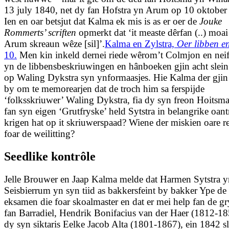
13 july 1840, net dy fan Hofstra yn Arum op 10 oktober
Ien en oar betsjut dat Kalma ek mis is as er oer de
Jouke
Rommerts’ scriften
opmerkt dat ‘it measte dêrfan (..) moa
Arum skreaun wêze [sil]’.
Kalma en Zylstra,
Oer libben e
10.
Men kin inkeld dernei riede wêrom’t Colmjon en neif
yn de libbensbeskriuwingen en hânboeken gjin acht sle
op Waling Dykstra syn ynformaasjes. Hie Kalma der gjin
by om te memorearjen dat de troch him sa ferspijde
‘folksskriuwer’ Waling Dykstra, fia dy syn freon Hoitsma
fan syn eigen ‘Grutfryske’ held Sytstra in belangrike oan
krigen hat op it skriuwerspaad? Wiene der miskien oare 
foar de weilitting?
Seedlike kontrôle
Jelle Brouwer en Jaap Kalma melde dat Harmen Sytstra y
Seisbierrum yn syn tiid as bakkersfeint by bakker Ype de
eksamen die foar skoalmaster en dat er mei help fan de g
fan Barradiel, Hendrik Bonifacius van der Haer (1812-18
dy syn siktaris Eelke Jacob Alta (1801-1867), ein 1842 s