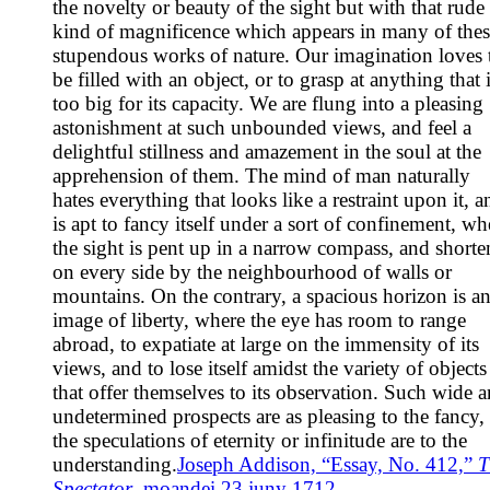
the novelty or beauty of the sight but with that rude
kind of magnificence which appears in many of thes
stupendous works of nature. Our imagination loves 
be filled with an object, or to grasp at anything that 
too big for its capacity. We are flung into a pleasing
astonishment at such unbounded views, and feel a
delightful stillness and amazement in the soul at the
apprehension of them. The mind of man naturally
hates everything that looks like a restraint upon it, a
is apt to fancy itself under a sort of confinement, w
the sight is pent up in a narrow compass, and short
on every side by the neighbourhood of walls or
mountains. On the contrary, a spacious horizon is a
image of liberty, where the eye has room to range
abroad, to expatiate at large on the immensity of its
views, and to lose itself amidst the variety of objects
that offer themselves to its observation. Such wide 
undetermined prospects are as pleasing to the fancy, 
the speculations of eternity or infinitude are to the
understanding.
Joseph Addison, “Essay, No. 412,”
T
Spectator
, moandei 23 juny 1712.