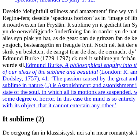
Deselde ‘delightfull stillness and amazement’ fine wy yn i
Regina-fers; deselde ‘spacious horizon’ as in ‘image of li
it noardwesten fan Fryslân. It sublime yn it gedicht fan Syt
yn de oerweldigjende ûnderfining fan in oarder yn de nat
alles syn plak yn hat, as de geast oan de grinzen fan de k
ynsjoch, besteansgrûn en freugde fynt. Noch nét leit der 
skrik yn besletten, de eangst foar de dea, de oermacht dy’
Edmund Burke (1729-1797) ek mei it sublime yn ferbân
wurde sil.
Edmund Burke,
A philosophical enquiry into t
of our ideas of the sublime and beautiful
(London: R. and
Dodsley, 1757), 41: ‘The passion caused by the great an
sublime in nature (..) is Astonishment; and astonishment i
state of the soul, in which all its motions are suspended, 
some degree of horror. In this case the mind is so entirely 
with its object, that it cannot entertain any other.’
It sublime (2)
De oergong fan in klassisistysk nei sa’n mear romantysk 