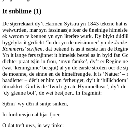
It sublime (1)
De stjerrekaart dy’t Harmen Sytstra yn 1843 tekene hat is
weiwurden, mar syn fassinaasje foar de ûneinige himelsfe
ek werom te kennen yn syn literêre wurk. Dy blykt dúdli
bygelyks it gedicht ‘In dei yn de neisimmer’ yn de
Jouke
Rommerts’ scriften
, dat bekend is as it earste fan de Regin
Yn it lange fers tsjinnet it himelsk bestel as in byld fan 
dichter praat tsjin in frou, ‘myn famke’, dy’t er Regine n
(wat ‘keninginne’ betsjut) al yn de earste strofen oer de stj
de moanne, de sinne en de himelfreugde. It is ‘Natuer’ – 
haadletter – dêr’t er him yn ferheuget, dy’t it ‘hillichdom’
útmakket. God is de ‘Iwich greate Hymmelhear’, dy’t de 
‘dy gleune bol’, de wei bestjoert. In fragmint:
Sjênn’ wy dên it sintje sinken,
In fordoewjen al hjar fjoer,
O dat treft uws, in wy tinke: