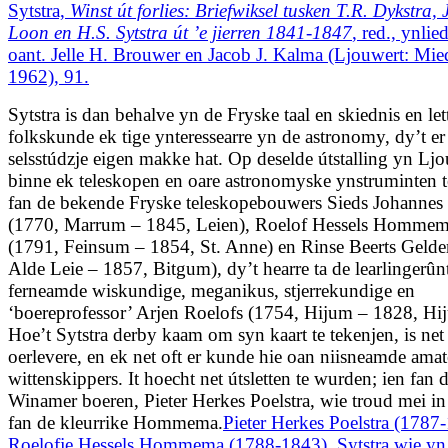
Sytstra,
Winst út forlies: Briefwiksel tusken T.R. Dykstra, 
Loon en H.S. Sytstra út ’e jierren 1841-1847
, red., ynlie
oant. Jelle H. Brouwer en Jacob J. Kalma (Ljouwert: Mi
1962), 91.
Sytstra is dan behalve yn de Fryske taal en skiednis en let
folkskunde ek tige ynteressearre yn de astronomy, dy’t er
selsstúdzje eigen makke hat. Op deselde útstalling yn Lj
binne ek teleskopen en oare astronomyske ynstruminten t
fan de bekende Fryske teleskopebouwers Sieds Johannes
(1770, Marrum – 1845, Leien), Roelof Hessels Homme
(1791, Feinsum – 1854, St. Anne) en Rinse Beerts Gelde
Alde Leie – 1857, Bitgum), dy’t hearre ta de learlingerûn
ferneamde wiskundige, meganikus, stjerrekundige en
‘boereprofessor’ Arjen Roelofs (1754, Hijum – 1828, Hi
Hoe’t Sytstra derby kaam om syn kaart te tekenjen, is net
oerlevere, en ek net oft er kunde hie oan niisneamde amat
wittenskippers. It hoecht net útsletten te wurden; ien fan 
Winamer boeren, Pieter Herkes Poelstra, wie troud mei in 
fan de kleurrike Hommema.
Pieter Herkes Poelstra (1787
Roelofje Hessels Hommema (1788-1843). Sytstra wie yn