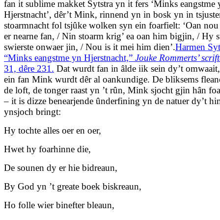
fan it sublime makket Sytstra yn it fers ‘Minks eangstme 
Hjerstnacht’, dêr’t Mink, rinnend yn in bosk yn in tsjuste
stoarmnacht fol tsjûke wolken syn ein foarfielt: ‘Oan nou 
er nearne fan, / Nin stoarm krig’ ea oan him bigjin, / Hy st
swierste onwaer jin, / Nou is it mei him dien’.
Harmen Syts
“Minks eangstme yn Hjerstnacht,”
Jouke Rommerts’ scrif
31, dêre 231.
Dat wurdt fan in âlde iik sein dy’t omwaait
ein fan Mink wurdt dêr al oankundige. De bliksems flean
de loft, de tonger raast yn ’t rûn, Mink sjocht gjin hân fo
– it is dizze benearjende ûnderfining yn de natuer dy’t him
ynsjoch bringt:
Hy tochte alles oer en oer,
Hwet hy foarhinne die,
De sounen dy er hie bidreaun,
By God yn ’t greate boek biskreaun,
Ho folle wier binefter bleaun,