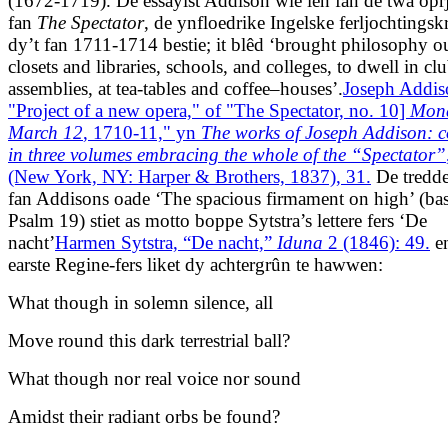
(1672-1719). De essayïst Addison wie ien fan de twa opr
fan
The Spectator
, de ynfloedrike Ingelske ferljochtingsk
dy’t fan 1711-1714 bestie; it blêd ‘brought philosophy o
closets and libraries, schools, and colleges, to dwell in cl
assemblies, at tea-tables and coffee–houses’.
Joseph Addis
"Project of a new opera," of "The Spectator, no. 10]
Mon
March 12
, 1710-11," yn
The works of Joseph Addison: 
in three volumes embracing the whole of the “Spectator”
(New York, NY: Harper & Brothers, 1837), 31.
De tredde
fan Addisons oade ‘The spacious firmament on high’ (bas
Psalm 19) stiet as motto boppe Sytstra’s lettere fers ‘De
nacht’
Harmen Sytstra, “De nacht,”
Iduna
2 (1846): 49.
en
earste Regine-fers liket dy achtergrûn te hawwen:
What though in solemn silence, all
Move round this dark terrestrial ball?
What though nor real voice nor sound
Amidst their radiant orbs be found?