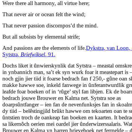
Were there all harmony, all virtue here;
That never air or ocean felt the wind;
That never passion discompos’d the mind.
But all subsists by elemental strife;
And passions are the elements of life.
Dykstra, van Loon,
Sytstra,
Briefwiksel
, 91.
Dochs liket it ûnwierskynlik dat Sytstra – meastal omskr
in ynbannich man, sa’t ek syn wurk foar it meastepart is 
noch gjin jier tiid it foarse bedrach fan f 250,- gûne oan 
makke hawwe soe, inkeld fanwege in ûnferantwurdlik gru
leafde foar boeken of in ‘rûge’ styl fan libjen. Ek de boarn
bedrach jouwe Brouwer en Kalma net. Sytstra soe as
doarpsûntfanger – ien fan de nevenfunksjes fan in skoalm
dy tiid – belêstingjild brûkt hawwe om tekoarten oan te s
ûntstien troch de oankeap fan boeken en kaarten. It bedr
sa likernôch oerien mei oardel jier ûnderwizerssalaris. Wa
Brouwer en Kalma yn harren brieveboek net fermelde – 