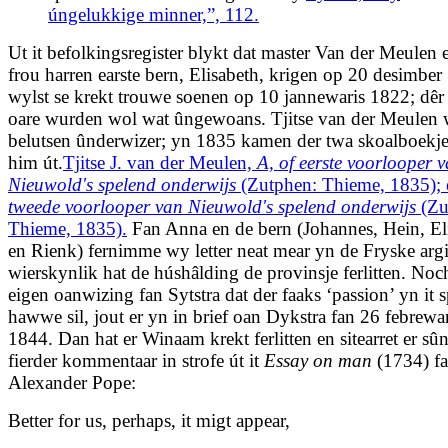
úngelukkige minner,”, 112.
Ut it befolkingsregister blykt dat master Van der Meulen 
frou harren earste bern, Elisabeth, krigen op 20 desimbe
wylst se krekt trouwe soenen op 10 jannewaris 1822; dêr
oare wurden wol wat ûngewoans. Tjitse van der Meulen 
belutsen ûnderwizer; yn 1835 kamen der twa skoalboekje
him út.
Tjitse J. van der Meulen,
A, of eerste voorlooper 
Nieuwold's spelend onderwijs
(Zutphen: Thieme, 1835);
tweede voorlooper van Nieuwold's spelend onderwijs
(Zu
Thieme, 1835).
Fan Anna en de bern (Johannes, Hein, El
en Rienk) fernimme wy letter neat mear yn de Fryske arg
wierskynlik hat de húshâlding de provinsje ferlitten. Noc
eigen oanwizing fan Sytstra dat der faaks ‘passion’ yn it 
hawwe sil, jout er yn in brief oan Dykstra fan 26 febrewar
1844. Dan hat er Winaam krekt ferlitten en sitearret er sû
fierder kommentaar in strofe út it
Essay on man
(1734) f
Alexander Pope:
Better for us, perhaps, it migt appear,