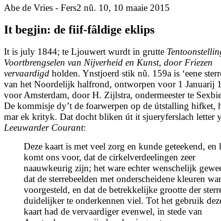
Abe de Vries - Fers2 nû. 10, 10 maaie 2015
It begjin: de fiif-fâldige eklips
It is july 1844; te Ljouwert wurdt in grutte
Tentoonstelli
Voortbrengselen van Nijverheid en Kunst, door Friezen
vervaardigd
holden. Ynstjoerd stik nû. 159a is ‘eene sterr
van het Noordelijk halfrond, ontworpen voor 1 Januarij 
voor Amsterdam, door H. Zijlstra, ondermeester te Sexbi
De kommisje dy’t de foarwerpen op de útstalling hifket, h
mar ek krityk. Dat docht bliken út it sjueryferslach letter 
Leeuwarder Courant
:
Deze kaart is met veel zorg en kunde geteekend, en 
komt ons voor, dat de cirkelverdeelingen zeer
naauwkeurig zijn; het ware echter wenschelijk gewee
dat de sterrebeelden met onderscheidene kleuren wa
voorgesteld, en dat de betrekkelijke grootte der sterr
duidelijker te onderkennen viel. Tot het gebruik dez
kaart had de vervaardiger evenwel, in stede van