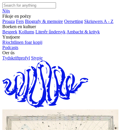
Nijs
Fiksje en poëzy
Proaza
Fers
Biografy & memoire
Oersetting
Skriuwers A - Z
Boeken en kultuer
Besprek
Kollums
Literêr ûndersyk
Ambacht & krityk
Ynstjoere
Rjochtlinen foar kopij
Podcasts
Oer ús
Tydskriftprofyl
Stypje