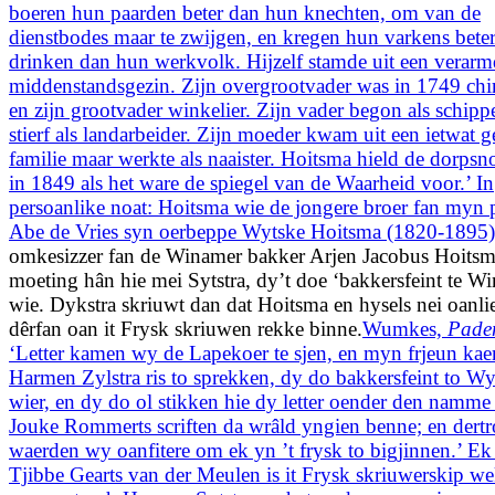
boeren hun paarden beter dan hun knechten, om van de
dienstbodes maar te zwijgen, en kregen hun varkens beter
drinken dan hun werkvolk. Hijzelf stamde uit een verarm
middenstandsgezin. Zijn overgrootvader was in 1749 chi
en zijn grootvader winkelier. Zijn vader begon als schipp
stierf als landarbeider. Zijn moeder kwam uit een ietwat 
familie maar werkte als naaister. Hoitsma hield de dorpsn
in 1849 als het ware de spiegel van de Waarheid voor.’ In
persoanlike noat: Hoitsma wie de jongere broer fan myn 
Abe de Vries syn oerbeppe Wytske Hoitsma (1820-1895)
omkesizzer fan de Winamer bakker Arjen Jacobus Hoitsma
moeting hân hie mei Sytstra, dy’t doe ‘bakkersfeint te W
wie. Dykstra skriuwt dan dat Hoitsma en hysels nei oanli
dêrfan oan it Frysk skriuwen rekke binne.
Wumkes,
Pade
‘Letter kamen wy de Lapekoer te sjen, en myn frjeun ka
Harmen Zylstra ris to sprekken, dy do bakkersfeint to 
wier, en dy do ol stikken hie dy letter oender den namme
Jouke Rommerts scriften da wrâld yngien benne; en dert
waerden wy oanfitere om ek yn ’t frysk to bigjinnen.’ Ek
Tjibbe Gearts van der Meulen is it Frysk skriuwerskip w