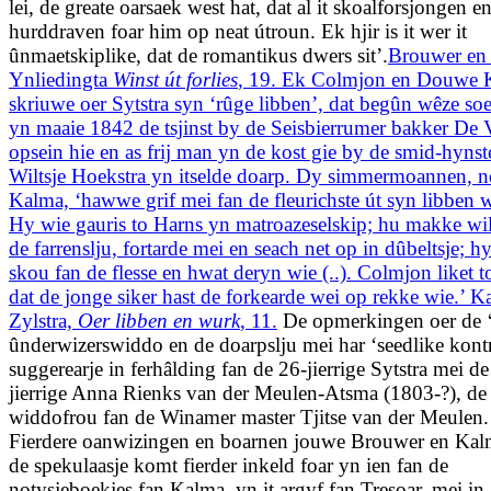
lei, de greate oarsaek west hat, dat al it skoalforsjongen e
hurddraven foar him op neat útroun. Ek hjir is it wer it
ûnmaetskiplike, dat de romantikus dwers sit’.
Brouwer en
Ynliedingta
Winst út forlies
, 19. Ek Colmjon en Douwe 
skriuwe oer Sytstra syn ‘rûge libben’, dat begûn wêze soe 
yn maaie 1842 de tsjinst by de Seisbierrumer bakker De 
opsein hie en as frij man yn de kost gie by de smid-hynst
Wiltsje Hoekstra yn itselde doarp. Dy simmermoannen, n
Kalma, ‘hawwe grif mei fan de fleurichste út syn libben we
Hy wie gauris to Harns yn matroazeselskip; hu makke wil
de farrenslju, fortarde mei en seach net op in dûbeltsje; h
skou fan de flesse en hwat deryn wie (..). Colmjon liket t
dat de jonge siker hast de forkearde wei op rekke wie.’ K
Zylstra,
Oer libben en wurk
, 11.
De opmerkingen oer de ‘
ûnderwizerswiddo en de doarpslju mei har ‘seedlike kontr
suggerearje in ferhâlding fan de 26-jierrige Sytstra mei de
jierrige Anna Rienks van der Meulen-Atsma (1803-?), de
widdofrou fan de Winamer master Tjitse van der Meulen.
Fierdere oanwizingen en boarnen jouwe Brouwer en Kal
de spekulaasje komt fierder inkeld foar yn ien fan de
notysjeboekjes fan Kalma, yn it argyf fan Tresoar, mei in