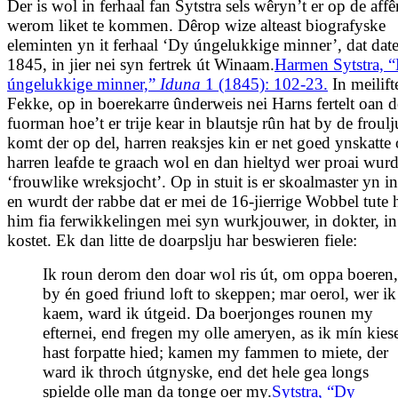
Der is wol in ferhaal fan Sytstra sels wêryn’t er op de affê
werom liket te kommen. Dêrop wize alteast biografyske
eleminten yn it ferhaal ‘Dy úngelukkige minner’, dat date
1845, in jier nei syn fertrek út Winaam.
Harmen Sytstra, 
úngelukkige minner,”
Iduna
1 (1845): 102-23.
In meilifte
Fekke, op in boerekarre ûnderweis nei Harns fertelt oan d
fuorman hoe’t er trije kear in blautsje rûn hat by de froulju
komt der op del, harren reaksjes kin er net goed ynskatte 
harren leafde te graach wol en dan hieltyd wer proai wurd
‘frouwlike wreksjocht’. Op in stuit is er skoalmaster yn i
en wurdt der rabbe dat er mei de 16-jierrige Wobbel tute 
him fia ferwikkelingen mei syn wurkjouwer, in dokter, in
kostet. Ek dan litte de doarpslju har beswieren fiele:
Ik roun derom den doar wol ris út, om oppa boeren,
by én goed friund loft to skeppen; mar oerol, wer ik
kaem, ward ik útgeid. Da boerjonges rounen my
efternei, end fregen my olle ameryen, as ik mín kies
hast forpatte hied; kamen my fammen to miete, der
ward ik throch útgnyske, end det hele gea longs
spielde olle man da tonge oer my.
Sytstra, “Dy