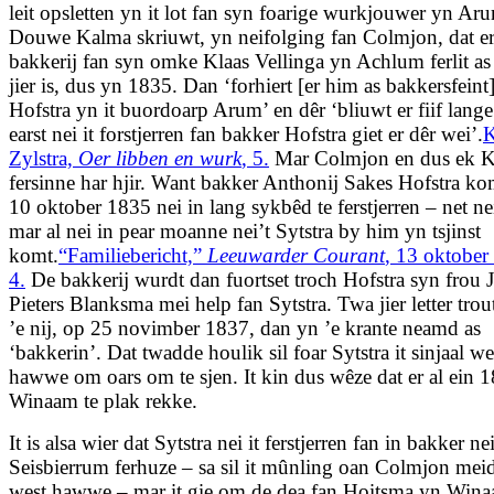
leit opsletten yn it lot fan syn foarige wurkjouwer yn Ar
Douwe Kalma skriuwt, yn neifolging fan Colmjon, dat er
bakkerij fan syn omke Klaas Vellinga yn Achlum ferlit as
jier is, dus yn 1835. Dan ‘forhiert [er him as bakkersfeint
Hofstra yn it buordoarp Arum’ en dêr ‘bliuwt er fiif lange 
earst nei it forstjerren fan bakker Hofstra giet er dêr wei’.
K
Zylstra,
Oer libben en wurk
, 5.
Mar Colmjon en dus ek 
fersinne har hjir. Want bakker Anthonij Sakes Hofstra ko
10 oktober 1835 nei in lang sykbêd te ferstjerren – net nei f
mar al nei in pear moanne nei’t Sytstra by him yn tsjinst
komt.
“Familiebericht,”
Leeuwarder Courant
, 13 oktober
4.
De bakkerij wurdt dan fuortset troch Hofstra syn frou 
Pieters Blanksma mei help fan Sytstra. Twa jier letter trou
’e nij, op 25 novimber 1837, dan yn ’e krante neamd as
‘bakkerin’. Dat twadde houlik sil foar Sytstra it sinjaal we
hawwe om oars om te sjen. It kin dus wêze dat er al ein 
Winaam te plak rekke.
It is alsa wier dat Sytstra nei it ferstjerren fan in bakker ne
Seisbierrum ferhuze – sa sil it mûnling oan Colmjon meid
west hawwe – mar it gie om de dea fan Hoitsma yn Win