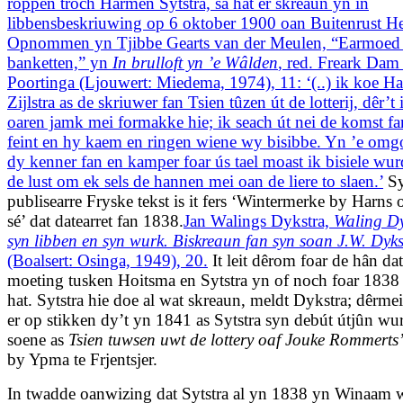
roppen troch Harmen Sytstra, sa hat er skreaun yn in
libbensbeskriuwing op 6 oktober 1900 oan Buitenrust H
Opnommen yn Tjibbe Gearts van der Meulen, “Earmoed
banketten,” yn
In brulloft yn ’e Wâlden
, red. Freark Dam
Poortinga (Ljouwert: Miedema, 1974), 11: ‘(..) ik koe H
Zijlstra as de skriuwer fan Tsien tûzen út de lotterij, dêr’t
oaren jamk mei formakke hie; ik seach út nei de komst fa
feint en hy kaem en ringen wiene wy bisibbe. Yn ’e om
dy kenner fan en kamper foar ús tael moast ik bisiele wu
de lust om ek sels de hannen mei oan de liere to slaen.’
Sy
publisearre Fryske tekst is it fers ‘Wintermerke by Harns 
sé’ dat datearret fan 1838.
Jan Walings Dykstra,
Waling Dy
syn libben en syn wurk. Biskreaun fan syn soan J.W. Dyks
(Boalsert: Osinga, 1949), 20.
It leit dêrom foar de hân da
moeting tusken Hoitsma en Sytstra yn of noch foar 1838
hat. Sytstra hie doe al wat skreaun, meldt Dykstra; dêrmei 
er op stikken dy’t yn 1841 as Sytstra syn debút útjûn wu
soene as
Tsien tuwsen uwt de lottery oaf Jouke Rommerts’ 
by Ypma te Frjentsjer.
In twadde oanwizing dat Sytstra al yn 1838 yn Winaam 