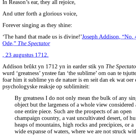
In Reason’s ear, they all rejoice,
And utter forth a glorious voice,
Forever singing as they shine:
‘The hand that made us is divine!’
Joseph Addison, “No. 
Ode,”
The Spectator
, 23 augustus 1712.
Addison brûkt yn 1712 yn in earder stik yn
The Spectato
wurd ‘greatness’ ynstee fan ‘the sublime’ om oan te tsjutt
foar him it sublime yn de natuer is en seit dan ek wat oer
psychologyske reaksje op sublimiteit:
By greatness I do not only mean the bulk of any sin
object but the largeness of a whole view considered 
one entire piece. Such are the prospects of an open
champaign country, a vast uncultivated desert, of h
heaps of mountains, high rocks and precipices, or a
wide expanse of waters, where we are not struck wit