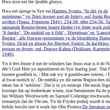
Hwa scoe net fen ljeafde gloeye,
Hwa net sjonge ta Syn ear.
Harmen Sytstra, “In dei yn de
neisimmer,” yn
Tsien tuwsen uwt de lottery, oaf Jouke R
scriften
(Ypma, Frjentsjer 1841), 234-58, dêre 254-56. Ta
saneamde Regine-fersen hearre fierder (yn letter wurk pub
‘It famke’, ‘De maitiid op it fjild’, ‘Hjerstjoun’ en ‘Langst
Regine’, alle fjouwer opnommen yn de blomlêzing Har
Sytstra,
Striid en dream fen Harmen Sytstra: In karlêzing 
proaza en fersen
, red. Douwe Kalma (Dokkum: Kammin
1948).
Yn it fers binne it net de wûnders fan Jezus mar is it de N
dêr’t God Him yn iepenbierret en Syn learing jout: ‘Dat
louetre goedheit is, / Mat eak wy it goeddwaen minne, / 
al hwat nuttich is’. De estetika yn dit earste Regine-fers sti
teken fan it ‘sublime’. Dat is in yn essinsje 18e-ieusk Ing
konsept dat op ûnderskate wizen, mar benammen fia de p
fan William Wordsworth en Samuel Coleridge trochwurk
romantyk fan de 19e ieu. Yn de Fryske poëzij wurdt it m
ferbân brocht mei it wurk fan Obe Postma.
De literatuer oe