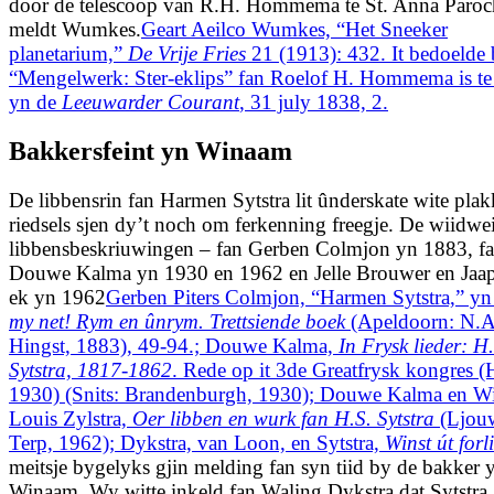
door de telescoop van R.H. Hommema te St. Anna Paroch
meldt Wumkes.
Geart Aeilco Wumkes, “Het Sneeker
planetarium,”
De Vrije Fries
21 (1913): 432. It bedoelde 
“Mengelwerk: Ster-eklips” fan Roelof H. Hommema is te
yn de
Leeuwarder Courant
, 31 july 1838, 2.
Bakkersfeint yn Winaam
De libbensrin fan Harmen Sytstra lit ûnderskate wite pla
riedsels sjen dy’t noch om ferkenning freegje. De wiidwe
libbensbeskriuwingen – fan Gerben Colmjon yn 1883, f
Douwe Kalma yn 1930 en 1962 en Jelle Brouwer en Jaa
ek yn 1962
Gerben Piters Colmjon, “Harmen Sytstra,” y
my net! Rym en ûnrym. Trettsiende boek
(Apeldoorn: N.A
Hingst, 1883), 49-94.; Douwe Kalma,
In Frysk lieder: H
Sytstra, 1817-1862
. Rede op it 3de Greatfrysk kongres 
1930) (Snits: Brandenburgh, 1930); Douwe Kalma en W
Louis Zylstra,
Oer libben en wurk fan H.S. Sytstra
(Ljouw
Terp, 1962); Dykstra, van Loon, en Sytstra,
Winst út forl
meitsje bygelyks gjin melding fan syn tiid by de bakker 
Winaam. Wy witte inkeld fan Waling Dykstra dat Sytstra