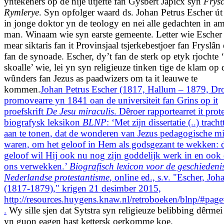
yntekeners op de nije útjefte fan Gysbert Japicx syn
Frys
Rymlerye
. Syn opfolger waard ds. Johan Petrus Escher ú
in jonge doktor yn de teology en nei alle gedachten in a
man. Winaam wie syn earste gemeente. Letter wie Escher
mear siktaris fan it Provinsjaal tsjerkebestjoer fan Fryslân 
fan de synoade. Escher, dy’t fan de sterk op etyk rjochte 
skoalle’ wie, lei yn syn religieuze tinken tige de klam op 
wûnders fan Jezus as paadwizers om ta it leauwe te
kommen.
Johan Petrus Escher (1817, Hallum – 1879, Dr
promovearre yn 1841 oan de universiteit fan Grins op it
proefskrift
De J
esu miraculis
. Dêroer rapportearret it prot
biografysk leksikon
BLNP
: ‘Met zijn dissertatie (..) tracht
aan te tonen, dat de wonderen van Jezus pedagogische m
waren, om het geloof in Hem als godsgezant te wekken: d
geloof wil Hij ook nu nog zijn goddelijk werk in en ook
ons verwekken.’
Biogr
afisch lexicon voor de geschiedeni
Nederlandse protestantisme
, online ed., s.v. "Escher, Joh
(1817-1879)," krigen 21 desimber 2015,
http://resources.huygens.knaw.nl/retroboeken/blnp/#p
.
Wy sille sjen dat Sytstra syn religieuze belibbing dêrmei 
yn guon eagen hast kettersk oerkomme koe.