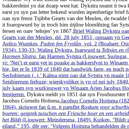
bakkersfeint yn dat doarp west hat. Dykstra neamt it twa k
earst yn syn pas letter bekend wurden iepenhertige brief 
oan syn freon Tsjibbe Gearts van der Meulen, de twadde 
it foaropwurd by in troch him útjûne blomlêzing fan Syts
fersen en oare ‘teltsjes’ yn 1867.
Brief Waling Dykstra oan
Gearts van der Meulen, dd. 28 july 1851, opnaam yn Gee
Aeilco Wumkes,
Paden fen Fryslân,
vol. 2 (Boalsert: Os
1934), 130-33; Waling Dykstra, foarwurd ta
Teltsjes en r
Harmen Sîtstra
, fan Harmen Sytstra (Ljouwert: Suringar,
vi: ‘Nei’t er earst yet in poaske as bakkersfynt to Winae
hie, liet er în 1839 of 1840 dat handwirk farre, en teach n
Sechsbierum (..).’ Kalma nimt oan dat Sytstra yn maaie 1
Seisbierrum ferhuze; wierskynliker is yn of nei july 184
july kaam syn wurkjouwer yn Winaam Arjen Jacobus Hoi
ferstjerren.
Dykstra meldt yn 1851 dat syn Froubuurster f
Jacobus Cornelis Hoitsma,
Jacobus Cornelis Hoitsma (18
1864), skriuwer fan û.m. it pamflet
Roskam voor schurfti
boeren: gesprek tusschen een Friesche boer en een arbei
het Bildt
(Ljouwert: Meindersma, 1849). Kuiken, “Bildt 
eiland,” 195, dêr oer: ‘Volgens Hoitsma behandelden de 