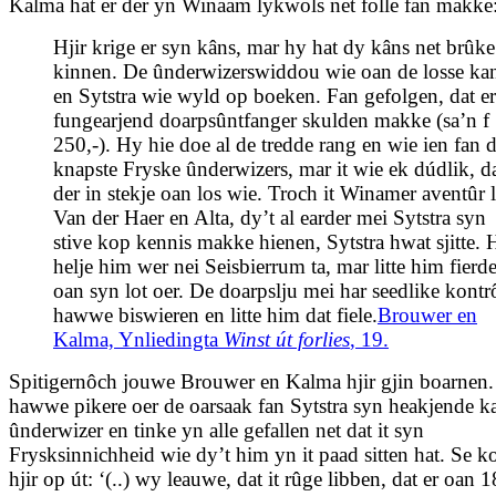
Kalma hat er der yn Winaam lykwols net folle fan makke
Hjir krige er syn kâns, mar hy hat dy kâns net brûke
kinnen. De ûnderwizerswiddou wie oan de losse ka
en Sytstra wie wyld op boeken. Fan gefolgen, dat er
fungearjend doarpsûntfanger skulden makke (sa’n f
250,-). Hy hie doe al de tredde rang en wie ien fan 
knapste Fryske ûnderwizers, mar it wie ek dúdlik, d
der in stekje oan los wie. Troch it Winamer aventûr l
Van der Haer en Alta, dy’t al earder mei Sytstra syn
stive kop kennis makke hienen, Sytstra hwat sjitte. 
helje him wer nei Seisbierrum ta, mar litte him fierde
oan syn lot oer. De doarpslju mei har seedlike kontr
hawwe biswieren en litte him dat fiele.
Brouwer en
Kalma, Ynliedingta
Winst út forlies
, 19.
Spitigernôch jouwe Brouwer en Kalma hjir gjin boarnen.
hawwe pikere oer de oarsaak fan Sytstra syn heakjende ka
ûnderwizer en tinke yn alle gefallen net dat it syn
Frysksinnichheid wie dy’t him yn it paad sitten hat. Se
hjir op út: ‘(..) wy leauwe, dat it rûge libben, dat er oan 