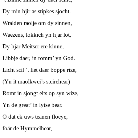
Dy min hjir as stipkes sjocht.
Wralden raolje om dy sinnen,
Waezens, lokkich yn hjar lot,
Dy hjar Meitser ere kinne,
Libbje daer, in romm’ yn God.
Licht scil ’t liet daer boppe rize,
(Yn it maolkwei’s steirehear)
Romt in sjongt elts op syn wize,
Yn de great’ in lytse bear.
O dat ek uws teanen floeye,
foär de Hymmelhear,