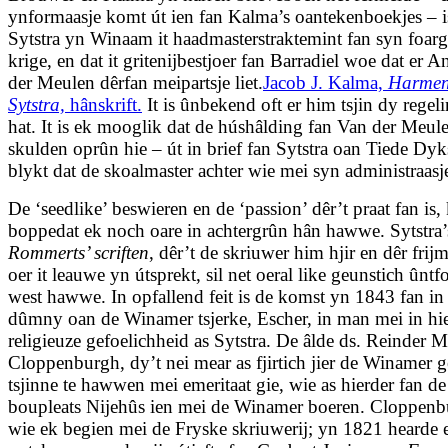
ynformaasje komt út ien fan Kalma’s oantekenboekjes – i
Sytstra yn Winaam it haadmasterstraktemint fan syn foar
krige, en dat it gritenijbestjoer fan Barradiel woe dat er 
der Meulen dêrfan meipartsje liet.
Jacob J. Kalma,
Harmen
Sytstra,
hânskrift.
It is ûnbekend oft er him tsjin dy regeli
hat. It is ek mooglik dat de húshâlding fan Van der Meul
skulden oprûn hie – út in brief fan Sytstra oan Tiede Dyk
blykt dat de skoalmaster achter wie mei syn administraasj
De ‘seedlike’ beswieren en de ‘passion’ dêr’t praat fan is,
boppedat ek noch oare in achtergrûn hân hawwe. Sytstra
Rommerts’ scriften
, dêr’t de skriuwer him hjir en dêr frij
oer it leauwe yn útsprekt, sil net oeral like geunstich ûnt
west hawwe. In opfallend feit is de komst yn 1843 fan in 
dûmny oan de Winamer tsjerke, Escher, in man mei in hie
religieuze gefoelichheid as Sytstra. De âlde ds. Reinder M
Cloppenburgh, dy’t nei mear as fjirtich jier de Winamer 
tsjinne te hawwen mei emeritaat gie, wie as hierder fan de
boupleats Nijehûs ien mei de Winamer boeren. Cloppen
wie ek begien mei de Fryske skriuwerij; yn 1821 hearde 