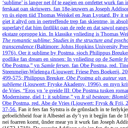
‘sublime’ is langer net ôf te eagjen en omfettet wurk fan i
ferskaat oan skriuwers, fan 18e-ieuwers as Joseph Addiso
yn ús eigen tiid Thomas Weiskel en Jean Lyotard. By it 
giet it altyd om in oertreffende trep fan skientme, in absol
superlatyf dat him ûntlûkt oan de rede en dat sawol eangs
ekstaze oproppe kin. In klassike ynlieding is Thomas Wei
The romantic sublime: Studies in the structure and psych
transcendence
(Baltimore: Johns Hopkins University Pres
1976). Oer it sublime by Postma, sjoch Philippus Breuker
godlike fan dream en sinnen: In ynlieding op de
Samle fe
Obe Postma,” yn
Samle fersen
, fan Obe Postma, red. Tine
Steenmeijer-Wielenga (Ljouwert: Friese Pers Boekerij, 20
499-575; Philippus Breuker,
Obe Postma als auteur van 
sublieme
(Ljouwert: Fryske Akademy, 1996), en myn kri
de Vries, “Eros yn ’e greide III: Obe Postma tusken roma
Modernisme, diel 1: it sublime,” yn
It sil bestean: Bloml
Obe Postma, red. Abe de Vries (Ljouwert: Frysk & Frij, 
37-56.
Fan it fers fan Sytstra is de grûnslach in te ferlykj
gefoelichheid foar it Albestel as dy’t yn it begjin fan de 1
nei foarren komt, ûnder mear yn it wurk fan Joseph Addi