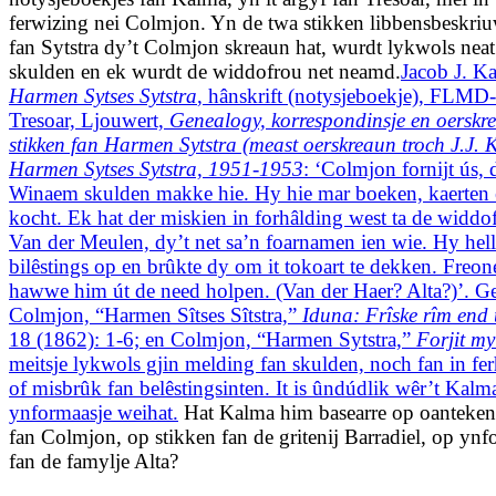
ferwizing nei Colmjon. Yn de twa stikken libbensbeskri
fan Sytstra dy’t Colmjon skreaun hat, wurdt lykwols neat
skulden en ek wurdt de widdofrou net neamd.
Jacob J. K
Harmen Sytses Sytstra
, hânskrift (notysjeboekje), FLMD-
Tresoar, Ljouwert,
Genealogy, korrespondinsje en oerskr
stikken fan Harmen Sytstra (meast oerskreaun troch J.J. 
Harmen Sytses Sytstra, 1951-1953
: ‘Colmjon fornijt ús, d
Winaem skulden makke hie. Hy hie mar boeken, kaerten 
kocht. Ek hat der miskien in forhâlding west ta de widdo
Van der Meulen, dy’t net sa’n foarnamen ien wie. Hy hel
bilêstings op en brûkte dy om it tokoart te dekken. Freon
hawwe him út de need holpen. (Van der Haer? Alta?)’. G
Colmjon, “Harmen Sîtses Sîtstra,”
Iduna: Frîske rîm end
18 (1862): 1-6; en Colmjon, “Harmen Sytstra,”
Forjit my
meitsje lykwols gjin melding fan skulden, noch fan in fe
of misbrûk fan belêstingsinten. It is ûndúdlik wêr’t Kalm
ynformaasje weihat.
Hat Kalma him basearre op oanteke
fan Colmjon, op stikken fan de gritenij Barradiel, op ynf
fan de famylje Alta?