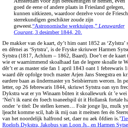
Amsterdam voor zijn berekeningen te nemen, even
goed de eene of andere plaats in Friesland gelegen,
kunnen uitkiezen, waardoor dezelve voor de Friesch
sterrekundigen geschikter zoude zijn
geweest.
“Astronomische werktuigen,”
Leeuwarder
Courant
, 3 desimber 1844, 20.
De makker van de kaart, dy’t him oant 1852 as ‘Zylstra’ 
en dêrnei as ‘Sytstra’, is de Fryske skriuwer Harmen Syts
Sytstra (1817, Achlum – 1862, Baard). Doe’t er de kaart 
wie er waarnimmend skoalhaad fan de legere skoalle te 
dêr’t er as master stie fan 1 april 1843 oant 1 febrewaris
waard dêr opfolge troch master Arjen Jans Steegstra en kr
eardere baan as ûndermaster yn Seisbierrum werom. In p
letter, op 26 febrewaris 1844, skriuwt Sytstra oan syn fre
Dykstra wat er yn Winaam bûten it skoallewurk út ’e wei s
‘Nei’t ik earst én foech toaneelspil út it Hollansk fortale h
onder ‘e titel: De stellen kersen… Foär jonge lju, mulk yn
ljeacht komme scil, hab ik mij oan it meitsen fen én Sterr
van het noordelijk halfrond set, daer nu aek ôfdien is.’
Ti
Roelofs Dykstra, Jakobus van Loon Js., en Harmen Sytse