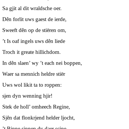
Sa gjit al dit wraldsche oer.
Dên forlit uws gaest de ierde,
Sweeft dên op de stiëren om,
’t Is oaf ingels uws dên liede
Troch it greate hillichdom.
In dên slaen’ wy ’t each nei boppen,
Waer sa mennich heldre stiër
Uws wol likit ta to roppen:
sjen dyn wenning hjir!
Stek de holl’ omheech Regine,
Sjên dat flonkrjend helder ljocht,
’t Binne sinnen dy daer scine,