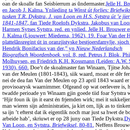
oan de skoalle fan Seisbierrum as ûndermaster.
Jelle H. B
en Jacob J. Kalma. Ynlieding ta
Winst út forlies: Briefwik
tusken T.R. Dykstra, J. van Loon en H.S. Sytstra út ’e jie
1841-1847
, fan Tiede Roelofs Dykstra, Jakobus van Loon
Harmen Sytses Sytstra, red. en ynlied. Jelle H. Brouwer 
J. Kalma (Ljouwert: Miedema, 1962), 19. Foar Van der H
plattelânsregint út in oranzjistyske bestjoersfamylje, sjoch
Hendrik Bonifacius van der,” yn
Nieuw Nederlandsch
Biografisch Woordenboek
, vol. 8, red. Petrus J. Blok, Ph
Molhuysen, en Friedrich K.H. Kossmann (Leiden: A.W. S
1930), 660.
Doe’t de skoalmaster fan Winaam, Tjitse Joh
van der Meulen (1801-1843), siik waard, moast er dêr fer
nei de dea fan Van der Meulen op 23 april 1843 waard er
provisoarysk waarnimmer. Ofgeand op wat oerlevere is, h
twadde perioade yn Winaam gjin goede tiid foar Sytstra w
‘Hjir foun ik ijn it earst én frjemden wirk; mei it sukkeljen
man wieren sijn administraties, ja kirt om, lijk as to tinken 
sa ijn ’t efterst dat ik eigentlik noch mar just sa hwet de bo
arbeide hab’, skriuwt er op 28 juny oan Tiede Dykstra.
Dy
Van Loon, en Sytstra,
Briefwiksel
, 80-81.
Neffens Brouwe