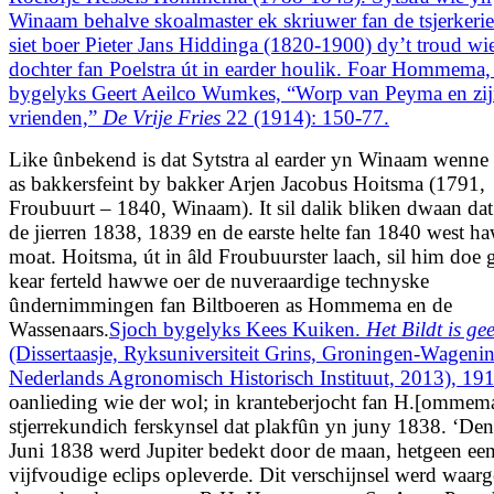
Winaam behalve skoalmaster ek skriuwer fan de tsjerkeri
siet boer Pieter Jans Hiddinga (1820-1900) dy’t troud wi
dochter fan Poelstra út in earder houlik. Foar Hommema,
bygelyks Geert Aeilco Wumkes, “Worp van Peyma en zi
vrienden,”
De Vrije Fries
22 (1914): 150-77.
Like ûnbekend is dat Sytstra al earder yn Winaam wenne 
as bakkersfeint by bakker Arjen Jacobus Hoitsma (1791,
Froubuurt – 1840, Winaam). It sil dalik bliken dwaan dat
de jierren 1838, 1839 en de earste helte fan 1840 west 
moat. Hoitsma, út in âld Froubuurster laach, sil him doe g
kear ferteld hawwe oer de nuveraardige technyske
ûndernimmingen fan Biltboeren as Hommema en de
Wassenaars.
Sjoch bygelyks Kees Kuiken.
Het Bildt is ge
(Dissertaasje, Ryksuniversiteit Grins, Groningen-Wageni
Nederlands Agronomisch Historisch Instituut, 2013), 191
oanlieding wie der wol; in kranteberjocht fan H.[ommema
stjerrekundich ferskynsel dat plakfûn yn juny 1838. ‘De
Juni 1838 werd Jupiter bedekt door de maan, hetgeen ee
vijfvoudige eclips opleverde. Dit verschijnsel werd waa